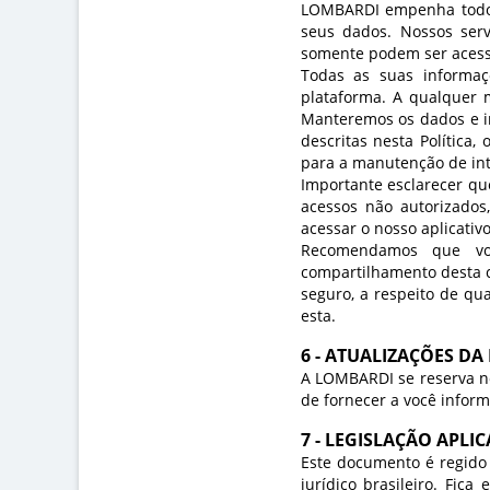
LOMBARDI empenha todos 
seus dados. Nossos servi
somente podem ser acess
Todas as suas informaçõ
plataforma. A qualquer 
Manteremos os dados e in
descritas nesta Política
para a manutenção de in
Importante esclarecer qu
acessos não autorizados
acessar o nosso aplicativo
Recomendamos que vo
compartilhamento desta c
seguro, a respeito de qu
esta.
6 - ATUALIZAÇÕES DA
A LOMBARDI se reserva no 
de fornecer a você infor
7 - LEGISLAÇÃO APLIC
Este documento é regido
jurídico brasileiro. Fic