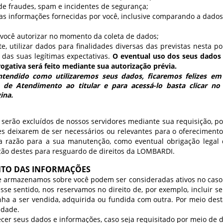
de fraudes, spam e incidentes de segurança;
r as informações fornecidas por você, inclusive comparando a dados
 você autorizar no momento da coleta de dados;
 utilizar dados para finalidades diversas das previstas nesta po
 das suas legítimas expectativas.
O eventual uso dos seus dados 
gativa será feito mediante sua autorização prévia.
tendido como utilizaremos seus dados, ficaremos felizes em 
 de Atendimento ao titular e para acessá-lo basta clicar no
ina.
 serão excluídos de nossos servidores mediante sua requisição, po
es deixarem de ser necessários ou relevantes para o oferecimento
a razão para a sua manutenção, como eventual obrigação legal
ão destes para resguardo de direitos da LOMBARDI.
NTO DAS INFORMAÇÕES
e armazenamos sobre você podem ser consideradas ativos no caso
se sentido, nos reservamos no direito de, por exemplo, incluir s
ha a ser vendida, adquirida ou fundida com outra. Por meio desta
idade.
r seus dados e informações, caso seja requisitado por meio de de