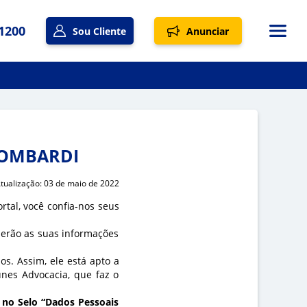
1200
Sou Cliente
Anunciar
LOMBARDI
tualização: 03 de maio de 2022
tal, você confia-nos seus
s serão as suas informações
s. Assim, ele está apto a
unes Advocacia, que faz o
r no Selo “Dados Pessoais