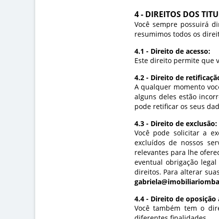
4 - DIREITOS DOS TIT
Você sempre possuirá dir
resumimos todos os direit
4.1 - Direito de acesso:
Cad
Este direito permite que
4.2 - Direito de retificaçã
Pree
A qualquer momento você 
alguns deles estão incor
pode retificar os seus da
4.3 - Direito de exclusão:
Você pode solicitar a e
excluídos de nossos se
relevantes para lhe ofer
eventual obrigação lega
direitos. Para alterar su
gabriela@imobiliariomba
4.4 - Direito de oposiçã
Você também tem o dire
diferentes finalidades.