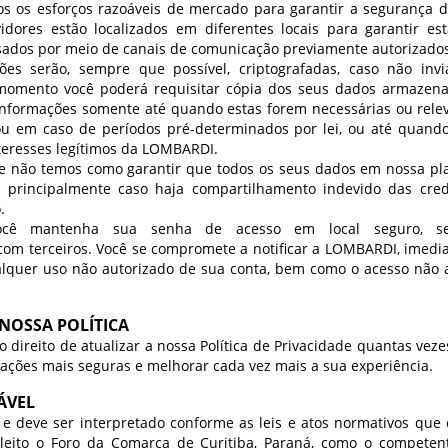
os esforços razoáveis de mercado para garantir a segurança d
dores estão localizados em diferentes locais para garantir es
ados por meio de canais de comunicação previamente autorizados
es serão, sempre que possível, criptografadas, caso não inv
momento você poderá requisitar cópia dos seus dados armazen
formações somente até quando estas forem necessárias ou relev
, ou em caso de períodos pré-determinados por lei, ou até quand
teresses legítimos da LOMBARDI.
e não temos como garantir que todos os seus dados em nossa pla
, principalmente caso haja compartilhamento indevido das cred
.
cê mantenha sua senha de acesso em local seguro, se
om terceiros. Você se compromete a notificar a LOMBARDI, imedi
alquer uso não autorizado de sua conta, bem como o acesso não a
 NOSSA POLÍTICA
direito de atualizar a nossa Política de Privacidade quantas veze
mações mais seguras e melhorar cada vez mais a sua experiência.
ÁVEL
 e deve ser interpretado conforme as leis e atos normativos q
a eleito o Foro da Comarca de Curitiba, Paraná, como o competen