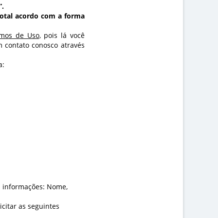
”.
 total acordo com a forma
mos de Uso
, pois lá você
m contato conosco através
a:
s informações: Nome,
citar as seguintes