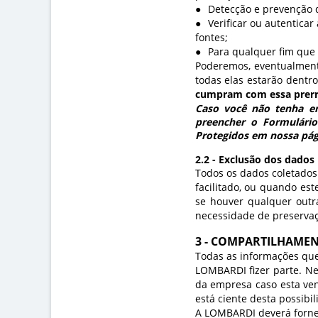
Detecção e prevenção 
Verificar ou autentica
fontes;
Para qualquer fim que
Poderemos, eventualmente,
todas elas estarão dentro
cumpram com essa prerro
Caso você não tenha en
preencher o Formulário
Protegidos em nossa pág
2.2 - Exclusão dos dados
Todos os dados coletados
facilitado, ou quando est
se houver qualquer outr
necessidade de preservaç
3 - COMPARTILHAME
Todas as informações qu
LOMBARDI fizer parte. Nes
da empresa caso esta ven
está ciente desta possibil
A LOMBARDI deverá fornece