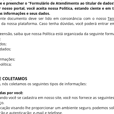
e e preencher o “Formulário de Atendimento ao titular de dados
 nosso portal, você aceita nossa Política, estando ciente e em
as informações e seus dados.
ente documento deve ser lido em consonância com o nosso
Ter
 da nossa plataforma. Caso tenha dúvidas, você poderá entrar e
reensão, saiba que nossa Política está organizada da seguinte form
;
dos;
 dados;
ormações;
olítica;
UE COLETAMOS
, nós coletamos os seguintes tipos de informações:
idas por você:
ndo você se cadastra em nosso site, você nos fornece as seguinte
ço.
cação visando lhe proporcionar um ambiente seguro, podemos soli
ão e autenticação: e-mail e telefone.