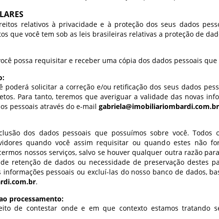
ULARES
eitos relativos à privacidade e à proteção dos seus dados pess
os que você tem sob as leis brasileiras relativas a proteção de dad
astre-se para salvar seus imóveis
 você possa requisitar e receber uma cópia dos dados pessoais que
o:
ncha seu e-mail:
*
poderá solicitar a correção e/ou retificação dos seus dados pesso
retos. Para tanto, teremos que averiguar a validade das novas inf
Cadastrar
dos pessoais através do e-mail
gabriela@imobiliariombardi.com.br
xclusão dos dados pessoais que possuímos sobre você. Todos 
rvidores quando você assim requisitar ou quando estes não fo
ecermos nossos serviços, salvo se houver qualquer outra razão pa
l de retenção de dados ou necessidade de preservação destes p
as informações pessoais ou excluí-las do nosso banco de dados, b
rdi.com.br
.
o ao processamento:
ito de contestar onde e em que contexto estamos tratando s