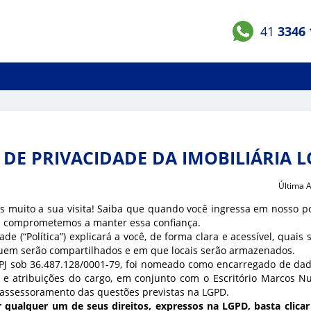
41
3346 
A DE PRIVACIDADE DA IMOBILIÁRIA 
Última A
s muito a sua visita! Saiba que quando você ingressa em nosso por
s comprometemos a manter essa confiança.
ade (“Política”) explicará a você, de forma clara e acessível, quai
uem serão compartilhados e em que locais serão armazenados.
PJ sob 36.487.128/0001-79, foi nomeado como encarregado de dado
 e atribuições do cargo, em conjunto com o Escritório Marcos N
ssessoramento das questões previstas na LGPD.
 qualquer um de seus direitos, expressos na LGPD, basta clica