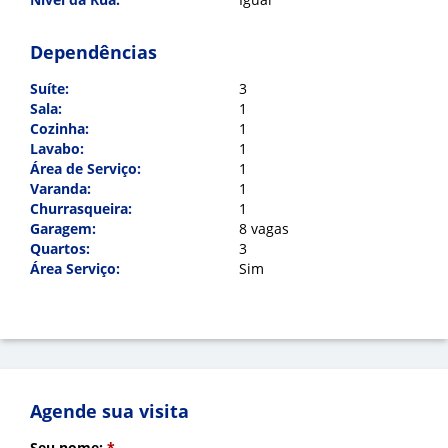
Cadastre-se para salvar seus
E-mail:
*
imóveis
Dependências
Preencha seu e-mail:
*
Suíte:
3
Mensagem:
*
Sala:
1
Cozinha:
1
Lavabo:
1
Área de Serviço:
1
Cadastrar
Varanda:
1
Churrasqueira:
1
Voltar
Garagem:
8 vagas
Quartos:
3
Área Serviço:
Sim
Indicar
Agende sua visita
Seu nome:
*