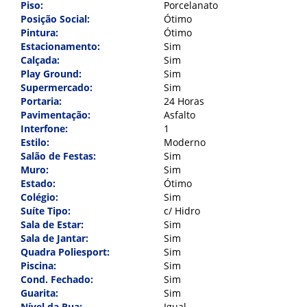
Piso:
Porcelanato
Posição Social:
Ótimo
Pintura:
Ótimo
Estacionamento:
Sim
Calçada:
Sim
Play Ground:
Sim
Supermercado:
Sim
Portaria:
24 Horas
Pavimentação:
Asfalto
Interfone:
1
Estilo:
Moderno
Salão de Festas:
Sim
Muro:
Sim
Estado:
Ótimo
Colégio:
Sim
Suíte Tipo:
c/ Hidro
Sala de Estar:
Sim
Indique para um amigo
Sala de Jantar:
Sim
Quadra Poliesport:
Sim
Piscina:
Sim
Nome:
*
Cond. Fechado:
Sim
Guarita:
Sim
Nível da Rua:
Igual