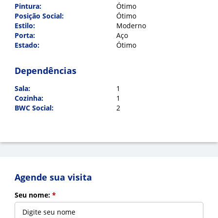
Pintura:
Ótimo
Posição Social:
Ótimo
Estilo:
Moderno
Porta:
Aço
Estado:
Ótimo
Indique para um amigo
Dependências
Nome:
*
Sala:
1
Cozinha:
1
Cadastre-se para salvar seus
BWC Social:
2
E-mail:
*
imóveis
Preencha seu e-mail:
*
Mensagem:
*
Agende sua visita
Cadastrar
Seu nome:
*
Voltar