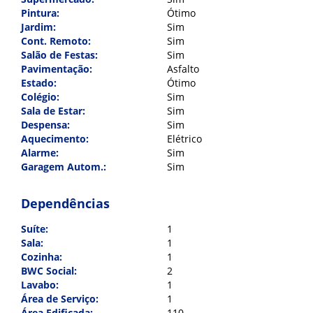
Pintura:
Ótimo
Jardim:
Sim
Cont. Remoto:
Sim
Salão de Festas:
Sim
Pavimentação:
Asfalto
Estado:
Ótimo
Colégio:
Sim
Sala de Estar:
Sim
Despensa:
Sim
Aquecimento:
Elétrico
Alarme:
Sim
Garagem Autom.:
Sim
Indique para um amigo
Dependências
Nome:
*
Suíte:
1
Sala:
1
Cozinha:
1
Cadastre-se para salvar seus
E-mail:
*
BWC Social:
2
imóveis
Lavabo:
1
Área de Serviço:
1
Preencha seu e-mail:
*
Área Edificada:
110