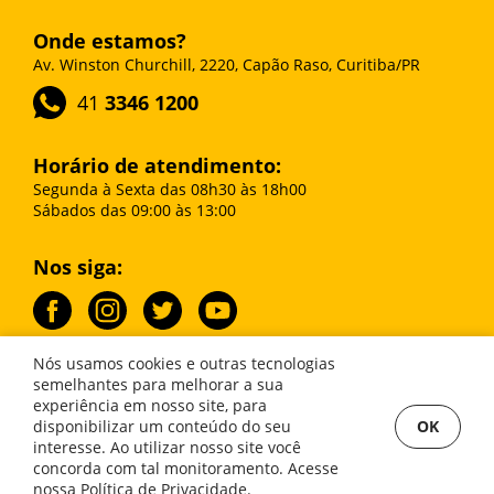
Onde estamos?
Av. Winston Churchill, 2220, Capão Raso, Curitiba/PR
41
3346 1200
Horário de atendimento:
Segunda à Sexta das 08h30 às 18h00
Sábados das 09:00 às 13:00
Nos siga:
Nós usamos cookies e outras tecnologias
semelhantes para melhorar a sua
experiência em nosso site, para
Imobiliária Lombardi © 2026. Creci 0285J. Todos os direitos reservados.
OK
disponibilizar um conteúdo do seu
Política de privacidade
.
interesse. Ao utilizar nosso site você
concorda com tal monitoramento. Acesse
Sistema
CasaSoft
- Feito pela
Paper
nossa
Política de Privacidade
.