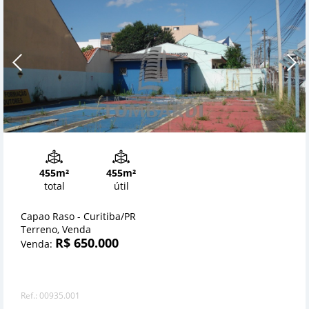
455m²
455m²
total
útil
Capao Raso - Curitiba/PR
Terreno, Venda
R$ 650.000
Venda:
Ref.: 00935.001